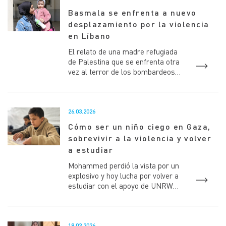
Basmala se enfrenta a nuevo
desplazamiento por la violencia
en Líbano
El relato de una madre refugiada
de Palestina que se enfrenta otra
vez al terror de los bombardeos
israelíes y encuentra apoyo en un
refugio de UNR...
26.03.2026
Cómo ser un niño ciego en Gaza,
sobrevivir a la violencia y volver
a estudiar￼
Mohammed perdió la vista por un
explosivo y hoy lucha por volver a
estudiar con el apoyo de UNRWA
Mohammed, un niño refugiado de
Palestina de G...
18.03.2026