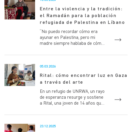
Entre la violencia y la tradición:
el Ramadán para la población
refugiada de Palestina en Líbano
“No puedo recordar cómo era
ayunar en Palestina, pero mi
madre siempre hablaba de cómo
toda la familia se reunía
alrededor de una sola mesa”
Dur...
05.03.2026
Rital: cómo encontrar luz en Gaza
a través del arte
En un refugio de UNRWA, un rayo
de esperanza resurge y sostiene
a Rital, una joven de 14 años que
sobrevive con su familia en una
escuela-refugio e...
23.12.2025