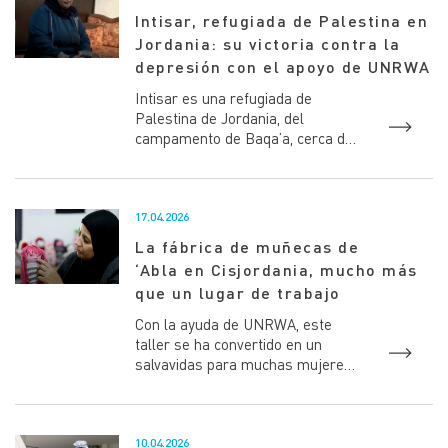
Intisar, refugiada de Palestina en
Jordania: su victoria contra la
depresión con el apoyo de UNRWA
Intisar es una refugiada de
Palestina de Jordania, del
campamento de Baqa’a, cerca de
Amán. Se ha enfrentado a graves
desafíos a lo largo de su vid...
17.04.2026
La fábrica de muñecas de
‘Abla en Cisjordania, mucho más
que un lugar de trabajo
Con la ayuda de UNRWA, este
taller se ha convertido en un
salvavidas para muchas mujeres
refugiadas de Palestina Hace
algo más de un año, ‘Abla,...
10.04.2026