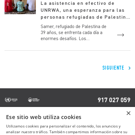
La asistencia en efectivo de
UNRWA, una esperanza para las
personas refugiadas de Palestina
en Líbano
Samer, refugiado de Palestina de
39 años, se enfrenta cada día a
enormes desafíos. Los
momentos más duros de su vida
comenzaron en 2014, cuando
huy...
SIGUIENTE
917 027 059
×
Ese sitio web utiliza cookies
OTRAS PÁGINAS
Utilizamos cookies para personalizar el contenido, los anuncios y
analizar nuestro tráfico. También compartimos información sobre su