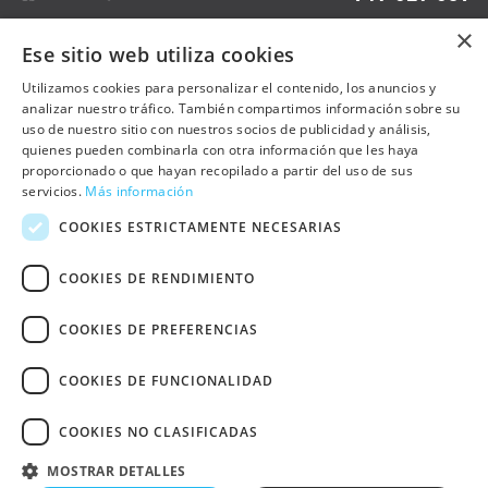
×
Ese sitio web utiliza cookies
OTRAS PÁGINAS
Utilizamos cookies para personalizar el contenido, los anuncios y
analizar nuestro tráfico. También compartimos información sobre su
uso de nuestro sitio con nuestros socios de publicidad y análisis,
Contacto
quienes pueden combinarla con otra información que les haya
Preguntas frecuentes
proporcionado o que hayan recopilado a partir del uso de sus
servicios.
Más información
Trabaja con nosotros
COOKIES ESTRICTAMENTE NECESARIAS
Sala de prensa
COOKIES DE RENDIMIENTO
Política de cookies
COOKIES DE PREFERENCIAS
Política de privacidad
Aviso Legal
COOKIES DE FUNCIONALIDAD
Declaración de Accesibilidad Web
Otras webs de UNRWA Comité
COOKIES NO CLASIFICADAS
Español
Copyright © 2024 UNRWA
MOSTRAR DETALLES
España. CIF G-84334903. Todos