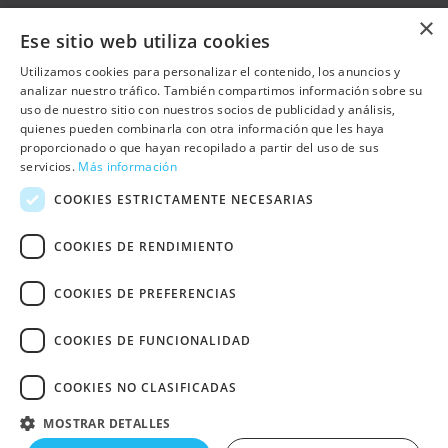
×
Ese sitio web utiliza cookies
OTRAS PÁGINAS
Utilizamos cookies para personalizar el contenido, los anuncios y
analizar nuestro tráfico. También compartimos información sobre su
uso de nuestro sitio con nuestros socios de publicidad y análisis,
Contacto
quienes pueden combinarla con otra información que les haya
Preguntas frecuentes
proporcionado o que hayan recopilado a partir del uso de sus
servicios.
Más información
Trabaja con nosotros
COOKIES ESTRICTAMENTE NECESARIAS
Sala de prensa
COOKIES DE RENDIMIENTO
Política de cookies
COOKIES DE PREFERENCIAS
Política de privacidad
Aviso Legal
COOKIES DE FUNCIONALIDAD
Declaración de Accesibilidad Web
Otras webs de UNRWA Comité
COOKIES NO CLASIFICADAS
Español
Copyright © 2024 UNRWA
MOSTRAR DETALLES
España. CIF G-84334903. Todos