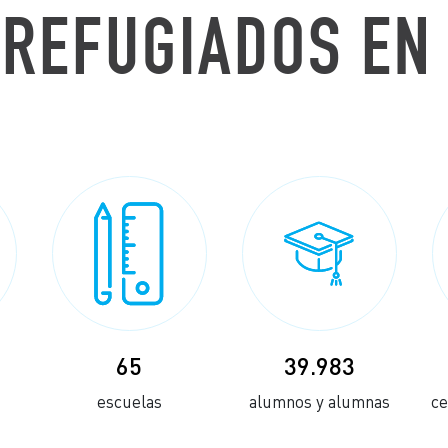
REFUGIADOS EN
65
39.983
escuelas
alumnos y alumnas
ce