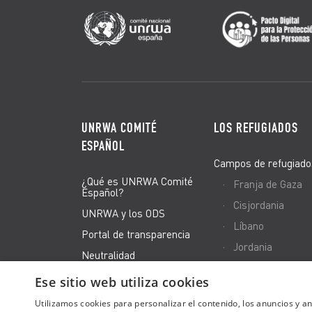
UNRWA COMITÉ
LOS REFUGIADOS
ESPAÑOL
Campos de refugiado
¿Qué es UNRWA Comité
Franja de Gaza
Español?
Cisjordania
UNRWA y los ODS
Líbano
Portal de transparencia
Jordania
Neutralidad
Siria
El equipo
Ese sitio web utiliza cookies
Canal de Denuncias
Utilizamos cookies para personalizar el contenido, los anuncios y 