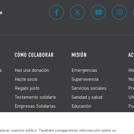
CÓMO COLABORAR
MISIÓN
AC
s
Haz una donación
Emergencias
Hi
Hazte socio
Supervivencia
No
Regalo justo
Servicios sociales
Pr
Testamento solidario
Sanidad y salud
UN
Empresas Solidarias
Educación
Pu
Firma peticiones
Derechos de los
refugiados
Acción en España
analizar nuestro tráfico. También compartimos información sobre su