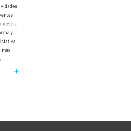
ividades
ventas
 nuestra
orma y
iciativa
a más
s.