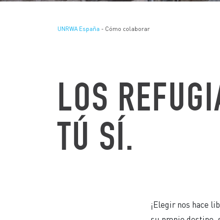
UNRWA España
- Cómo colaborar
LOS REFUGI
TÚ SÍ.
¡Elegir nos hace l
su propio destino, 