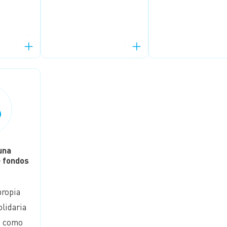
una
e fondos
propia
lidaria
a como