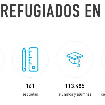
REFUGIADOS EN
161
113.485
escuelas
alumnos y alumnas
ce