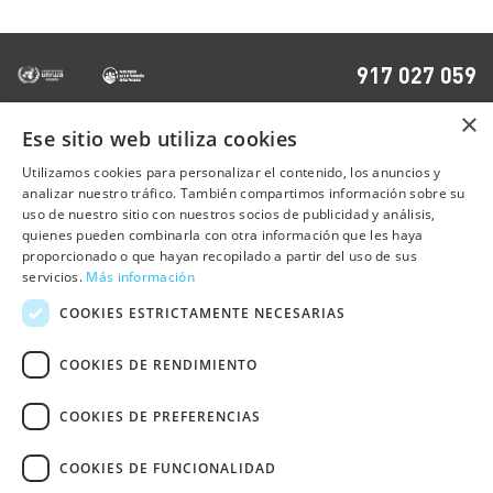
917 027 059
×
Ese sitio web utiliza cookies
OTRAS PÁGINAS
Utilizamos cookies para personalizar el contenido, los anuncios y
analizar nuestro tráfico. También compartimos información sobre su
uso de nuestro sitio con nuestros socios de publicidad y análisis,
Contacto
quienes pueden combinarla con otra información que les haya
Preguntas frecuentes
proporcionado o que hayan recopilado a partir del uso de sus
servicios.
Más información
Trabaja con nosotros
COOKIES ESTRICTAMENTE NECESARIAS
Sala de prensa
COOKIES DE RENDIMIENTO
Política de cookies
COOKIES DE PREFERENCIAS
Política de privacidad
Aviso Legal
COOKIES DE FUNCIONALIDAD
Declaración de Accesibilidad Web