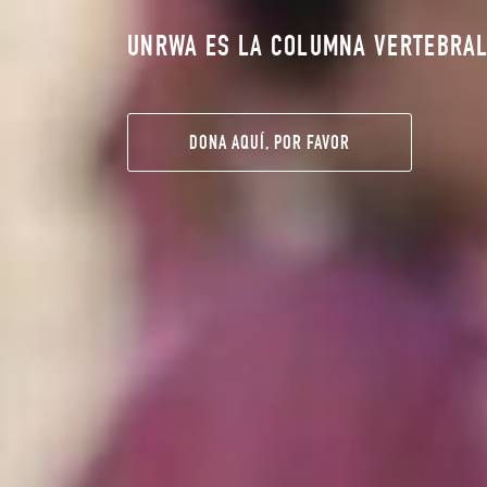
NOS LES ABANDONAREMOS
UNRWA ES LA COLUMNA VERTEBRAL
CONSULTA AQUÍ NUESTRAS ACTUALI
PRODUCTOS SOLIDARIOS, REGALOS
AYUDA AQUÍ
DONA AQUÍ, POR FAVOR
CONÓCELA AQUÍ
COMPRA AQUÍ