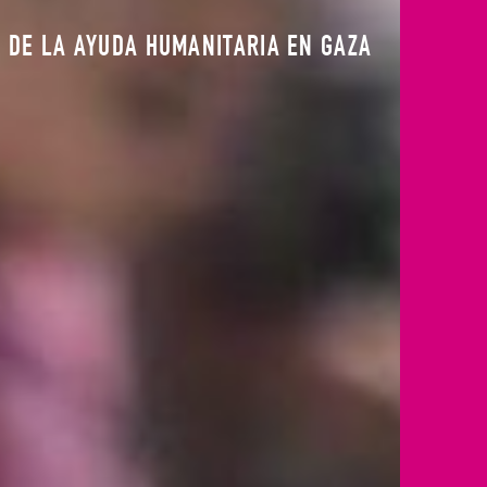
 DE LA AYUDA HUMANITARIA EN GAZA
ZACIONES SOBRE LA SITUACIÓN EN GAZA
 PERFECTOS