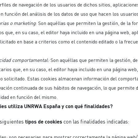
rfiles de navegación de los usuarios de dichos sitios, aplicacione
n función del análisis de los datos de uso que hacen los usuarios
arias o
m
arketing
: Son aquéllas que permiten la gestión, de la fo
os que, en su caso, el editor haya incluido en una página web, ap
olicitado en base a criterios como el contenido editado o la frec
icidad comportamental:
Son aquéllas que permiten la gestión, de
tarios que, en su caso, el editor haya incluido en una página web
cio solicitado. Estas cookies almacenan información del comport
vación continuada de sus hábitos de navegación, lo que permite d
idad en función del mismo.
ies utiliza UNRWA España y con qué finalidades?
 siguientes
tipos de cookies
con las finalidades indicadas:
les: son necesarias para mostrar correctamente la página web/A