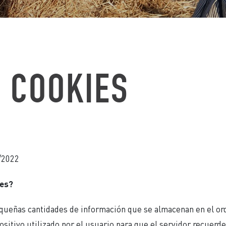
E COOKIES
/2022
ies?
queñas cantidades de información que se almacenan en el ord
ositivo utilizado por el usuario para que el servidor recuerd