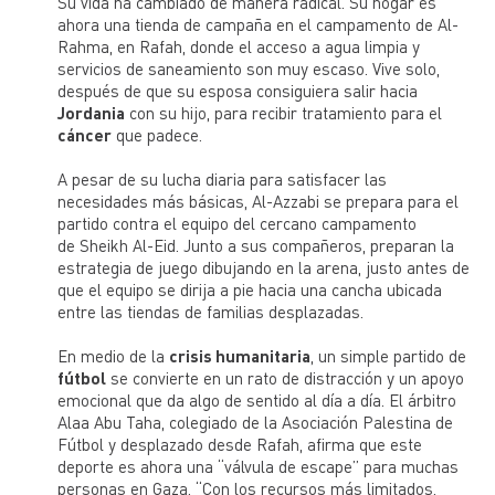
Su vida ha cambiado de manera radical. Su hogar es
ahora una tienda de campaña en el campamento de Al-
Rahma, en Rafah, donde el acceso a agua limpia y
servicios de saneamiento son muy escaso. Vive solo,
después de que su esposa consiguiera salir hacia
Jordania
con su hijo, para recibir tratamiento para el
cáncer
que padece.
A pesar de su lucha diaria para satisfacer las
necesidades más básicas, Al-Azzabi se prepara para el
partido contra el equipo del cercano campamento
de Sheikh Al-Eid. Junto a sus compañeros, preparan la
estrategia de juego dibujando en la arena, justo antes de
que el equipo se dirija a pie hacia una cancha ubicada
entre las tiendas de familias desplazadas.
En medio de la
crisis humanitaria
, un simple partido de
fútbol
se convierte en un rato de distracción y un apoyo
emocional que da algo de sentido al día a día. El árbitro
Alaa Abu Taha, colegiado de la Asociación Palestina de
Fútbol y desplazado desde Rafah, afirma que este
deporte es ahora una “válvula de escape” para muchas
personas en Gaza. “Con los recursos más limitados,