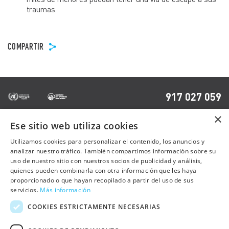
traumas.
COMPARTIR
917 027 059
×
Ese sitio web utiliza cookies
OTRAS PÁGINAS
Utilizamos cookies para personalizar el contenido, los anuncios y
analizar nuestro tráfico. También compartimos información sobre su
uso de nuestro sitio con nuestros socios de publicidad y análisis,
Contacto
quienes pueden combinarla con otra información que les haya
Preguntas frecuentes
proporcionado o que hayan recopilado a partir del uso de sus
servicios.
Más información
Trabaja con nosotros
COOKIES ESTRICTAMENTE NECESARIAS
Sala de prensa