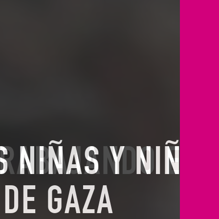
S NIÑAS Y NIÑOS
TRABAJANDO EN
E SITUACIÓN EN
IDARIA
 DE GAZA
TE