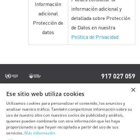
Información
información adicional y
adicional
detallada sobre Protección
Protección de
de Datos en nuestra
datos
Política de Privacidad
917 027 059
×
Ese sitio web utiliza cookies
OTRAS PÁGINAS
Utilizamos cookies para personalizar el contenido, los anuncios y
analizar nuestro tráfico. También compartimos información sobre su
uso de nuestro sitio con nuestros socios de publicidad y análisis,
Contacto
quienes pueden combinarla con otra información que les haya
Preguntas frecuentes
proporcionado o que hayan recopilado a partir del uso de sus
servicios.
Más información
Trabaja con nosotros