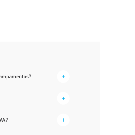
s campamentos?
RWA?