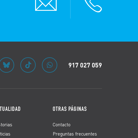
917 027 059
TUALIDAD
OTRAS PÁGINAS
storias
Contacto
ticias
Preguntas frecuentes