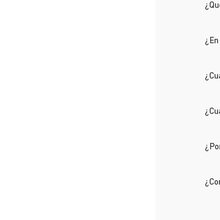
¿Qu
¿En
¿Cu
¿Cuá
¿Po
¿Co