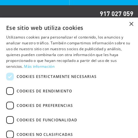
917 027 059
×
Ese sitio web utiliza cookies
OTRAS PÁGINAS
Utilizamos cookies para personalizar el contenido, los anuncios y
analizar nuestro tráfico. También compartimos información sobre su
uso de nuestro sitio con nuestros socios de publicidad y análisis,
Contacto
quienes pueden combinarla con otra información que les haya
Preguntas frecuentes
proporcionado o que hayan recopilado a partir del uso de sus
servicios.
Más información
Trabaja con nosotros
COOKIES ESTRICTAMENTE NECESARIAS
Sala de prensa
COOKIES DE RENDIMIENTO
Política de cookies
COOKIES DE PREFERENCIAS
Política de privacidad
Aviso Legal
COOKIES DE FUNCIONALIDAD
Declaración de Accesibilidad Web
Otras webs de UNRWA Comité
COOKIES NO CLASIFICADAS
Español