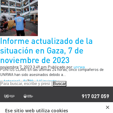
Informe actualizado de la
situación en Gaza, 7 de
noviembre de 2023
noviembre 7, 2023 3:49 pm
Publicado por
unrwa
PUNTOS CLAVE En las últimas 24 horas, cinco compañeros de
UNRWA han sido asesinados debido a…
« Anterior
1
…
5
6
7
8
9
…
14
Siguiente »
Buscar
917 027 059
×
Ese sitio web utiliza cookies