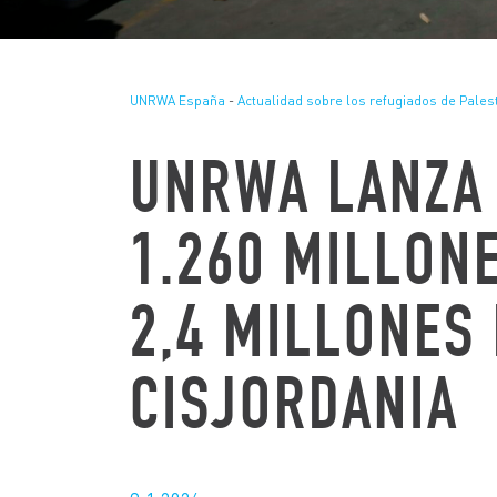
UNRWA España
-
Actualidad sobre los refugiados de Pales
UNRW
UNRWA LANZA
UNID
1.260 MILLON
PALE
2,4 MILLONES
CISJORDANIA
En 1948, 700.00
convirtiéndose 
Después de más 