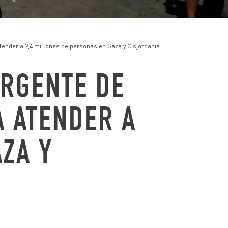
ender a 2,4 millones de personas en Gaza y Cisjordania
ONES
RGENTE DE
S DE
A ATENDER A
AZA Y
os,
l mundo.
 personas