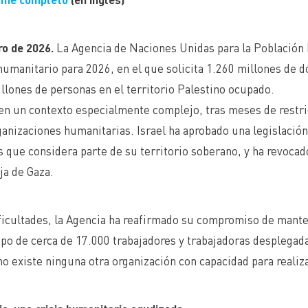
ón de la población refugiada de Palestina a la sociedad española.
ro de 2026.
La Agencia de Naciones Unidas para la Población
umanitario para 2026, en el que solicita 1.260 millones de d
illones de personas en el territorio Palestino ocupado.
 en un contexto especialmente complejo, tras meses de restri
rganizaciones humanitarias. Israel ha aprobado una legislació
ue considera parte de su territorio soberano, y ha revocado
ja de Gaza.
ificultades, la Agencia ha reafirmado su compromiso de mante
ipo de cerca de 17.000 trabajadores y trabajadoras desplegada
o existe ninguna otra organización con capacidad para realiza