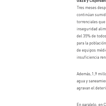
Gaza y Cisjordan
Tres meses despué
continúan sumidos
torrenciales que
inseguridad alim
del 35% de todos
para la población
de equipos médi
insuficiencia ren
Además,1,9 millo
agua y saneamien
agravan el deter
En paralelo, en C