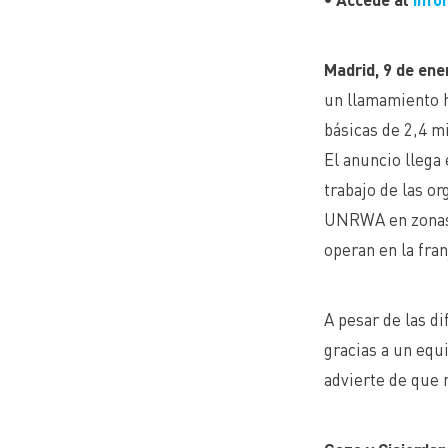
sobre la situaci
Madrid, 9 de ene
un llamamiento h
básicas de 2,4 m
El anuncio llega
trabajo de las o
UNRWA en zonas q
operan en la fran
A pesar de las d
gracias a un equ
advierte de que n