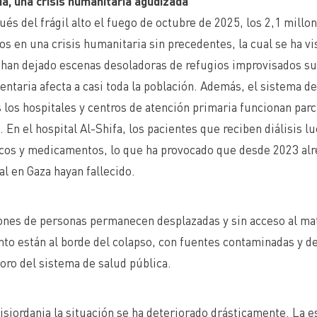
ia, una crisis humanitaria agudizada
s del frágil alto el fuego de octubre de 2025, los 2,1 millon
 en una crisis humanitaria sin precedentes, la cual se ha vis
 han dejado escenas desoladoras de refugios improvisados su
entaria afecta a casi toda la población. Además, el sistema 
 los hospitales y centros de atención primaria funcionan par
. En el hospital Al-Shifa, los pacientes que reciben diálisis l
cos y medicamentos, lo que ha provocado que desde 2023 alr
al en Gaza hayan fallecido.
nes de personas permanecen desplazadas y sin acceso al mate
to están al borde del colapso, con fuentes contaminadas y 
ioro del sistema de salud pública.
isjordania la situación se ha deteriorado drásticamente. La e
HTTPS://UNRWA.ES/ACTUALIDAD/SALA-DE-PRENSA/UNRWA-LANZA-UN-LLAMAMIENTO-URGENTE-DE-1-260-MILLONES-DE-DOLARES-PARA-ATENDER-A-24-MILLONES-DE-PERSONAS-EN-GAZA-Y-CISJORDANIA/