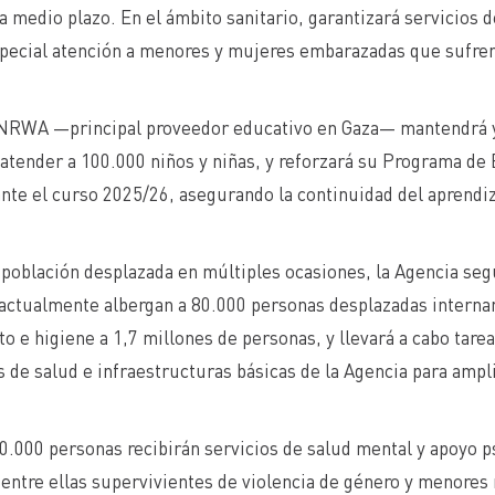
a medio plazo. En el ámbito sanitario, garantizará servicios d
pecial atención a menores y mujeres embarazadas que sufren
NRWA —principal proveedor educativo en Gaza— mantendrá y 
atender a 100.000 niños y niñas, y reforzará su Programa de 
nte el curso 2025/26, asegurando la continuidad del aprendi
 población desplazada en múltiples ocasiones, la Agencia seg
actualmente albergan a 80.000 personas desplazadas intern
o e higiene a 1,7 millones de personas, y llevará a cabo tar
s de salud e infraestructuras básicas de la Agencia para ampli
50.000 personas recibirán servicios de salud mental y apoyo 
entre ellas supervivientes de violencia de género y menore