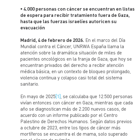
portales de financiación independientes.
• 4.000 personas con cáncer se encuentran en listas
de espera para recibir tratamiento fuera de Gaza,
UNRWA es un organismo de las Naciones Unidas
establecido por la Asamblea General en 1949 y el
hasta que las fuerzas israelíes autoricen su
mandato de prestar asistencia y protección a unos 5
evacuación
millones de refugiados de Palestina registrados en
Jordania, Líbano, Siria, Cisjordania y la Franja de Gaza,
Madrid, 4 de febrero de 2026.
En el marco del Día
para que alcancen su pleno potencial de desarrollo
humano en espera de una solución justa a su difícil
Mundial contra el Cáncer, UNRWA España llama la
situación. Los servicios de UNRWA abarcan la educación,
atención sobre la dramática situación de miles de
la salud, socorro y servicios sociales, la infraestructura y
pacientes oncológicos en la franja de Gaza, que hoy se
mejora de los campamentos, y las microfinanzas.
encuentran privados del derecho a recibir atención
médica básica, en un contexto de bloqueo prolongado,
UNRWA España trabaja con el objetivo de apoyar los
programas humanitarios de UNRWA y sensibilizar sobre
violencia continua y colapso casi total del sistema
la situación de la población refugiada de Palestina a la
sanitario.
sociedad española.
En mayo de 2025
[1]
, se calculaba que 12.500 personas
vivían entonces con cáncer en Gaza, mientras que cada
año se diagnostican más de 2.200 nuevos casos, de
acuerdo con un informe publicado por el Centro
Palestino de Derechos Humanos. Según datos previos
a octubre de 2023, entre los tipos de cáncer más
mortíferos se encuentra el de mama, solo superado