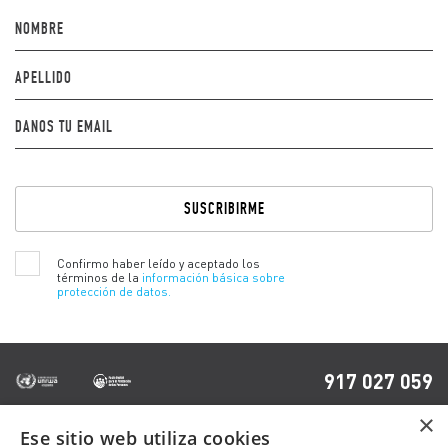
NOMBRE
APELLIDO
DANOS TU EMAIL
Por
favor,
deja
este
campo
Confirmo haber leído y aceptado los
vacío.
términos de la
información básica sobre
protección de datos.
917 027 059
×
Ese sitio web utiliza cookies