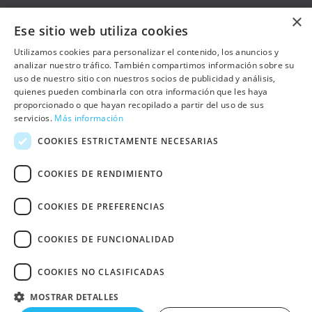
×
Ese sitio web utiliza cookies
OTRAS PÁGINAS
Utilizamos cookies para personalizar el contenido, los anuncios y
analizar nuestro tráfico. También compartimos información sobre su
uso de nuestro sitio con nuestros socios de publicidad y análisis,
Contacto
quienes pueden combinarla con otra información que les haya
Preguntas frecuentes
proporcionado o que hayan recopilado a partir del uso de sus
servicios.
Más información
Trabaja con nosotros
COOKIES ESTRICTAMENTE NECESARIAS
Sala de prensa
COOKIES DE RENDIMIENTO
Política de cookies
COOKIES DE PREFERENCIAS
Política de privacidad
Aviso Legal
COOKIES DE FUNCIONALIDAD
Declaración de Accesibilidad Web
Otras webs de UNRWA Comité
COOKIES NO CLASIFICADAS
Español
Copyright © 2024 UNRWA
MOSTRAR DETALLES
España. CIF G-84334903. Todos