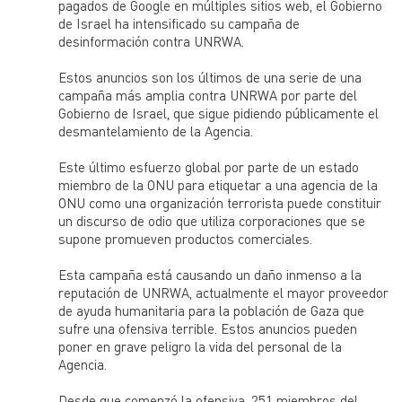
pagados de Google en múltiples sitios web, el Gobierno
de Israel ha intensificado su campaña de
Después de más de 70 años de exilio y condición
apátrida, en los que las condiciones de las personas
desinformación contra UNRWA.
refugiadas de Palestina lejos de mejorar se han
agravado, UNRWA gestiona 58 campamentos de
Estos anuncios son los últimos de una serie de una
refugiados donde presta asistencia, protección y defensa
campaña más amplia contra UNRWA por parte del
a 6 millones de refugiados de Palestina en la franja de
Gaza, Cisjordania, Jordania, Líbano, y Siria, en espera de
Gobierno de Israel, que sigue pidiendo públicamente el
una solución pacífica y duradera a su difícil situación.
desmantelamiento de la Agencia.
UNRWA se financia casi en su totalidad por las
Este último esfuerzo global por parte de un estado
contribuciones voluntarias y el apoyo financiero no ha ido
miembro de la ONU para etiquetar a una agencia de la
a la par con una mayor demanda de servicios causados
por el creciente número de refugiados registrados, la
ONU como una organización terrorista puede constituir
profundización de la pobreza, y los conflictos. Como
un discurso de odio que utiliza corporaciones que se
resultado, el Fondo General de la Agencia, que apoya a
supone promueven productos comerciales.
los servicios esenciales básicos y la mayoría de los
gastos de personal, opera con un déficit grande.
Programas de emergencia y proyectos clave también
Esta campaña está causando un daño inmenso a la
operan con grandes deficits pero se financian a través de
reputación de UNRWA, actualmente el mayor proveedor
portales de financiación independientes.
de ayuda humanitaria para la población de Gaza que
sufre una ofensiva terrible. Estos anuncios pueden
UNRWA es un organismo de las Naciones Unidas
poner en grave peligro la vida del personal de la
establecido por la Asamblea General en 1949 y el
mandato de prestar asistencia y protección a unos 5
Agencia.
millones de refugiados de Palestina registrados en
Jordania, Líbano, Siria, Cisjordania y la Franja de Gaza,
Desde que comenzó la ofensiva, 251 miembros del