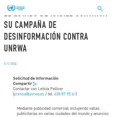
HAZTE SOCIO/A
EL ESTADO DE ISRAEL CONTINÚA
SU CAMPAÑA DE
DESINFORMACIÓN CONTRA
UNRWA
5.12.2024
UNRWA. LA AGENCIA DE
Solicitud
de información
NACIONES UNIDAS PARA LOS
Compartir
Contactar con Leticia Pellicer
REFUGIADOS DE PALESTINA.
(
prensa@unrwa.es
/ tel.
638 87 95 61
)
En 1948, 700.000 palestinos fueron despojados de sus
tierras, sus hogares y de sus recuerdos, convirtiéndose
Mediante publicidad comercial, incluyendo vallas
en refugiados. Hoy son 6 millones, casi la cuarta parte de
publicitarias en varias ciudades del mundo y anuncios
los refugiados del mundo.