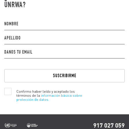
UNRWA?
NOMBRE
APELLIDO
DANOS TU EMAIL
Por
favor,
deja
este
campo
Confirmo haber leído y aceptado los
vacío.
términos de la
información básica sobre
protección de datos.
917 027 059