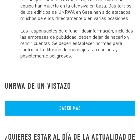
para que alcancen su pleno potencial de desarrollo
equipo han muerto en la ofensiva en Gaza. Dos tercios
humano en espera de una solución justa a su difícil
situación. Los servicios de UNRWA abarcan la educación,
de los edificios de UNRWA en Gaza han sido atacados,
la salud, socorro y servicios sociales, la infraestructura y
muchos de ellos directamente o en varias ocasiones.
mejora de los campamentos, y las microfinanzas.
Los responsables de difundir desinformación, incluidas
UNRWA España trabaja con el objetivo de apoyar los
las empresas de publicidad, deben dejar de hacerlo y
programas humanitarios de UNRWA y sensibilizar sobre
la situación de la población refugiada de Palestina a la
rendir cuentas. Se deben establecer normas para
sociedad española.
controlar la difusión de mensajes tan dañinos y
posiblemente peligrosos.
UNRWA DE UN VISTAZO
SABER MÁS
¿QUIERES ESTAR AL DÍA DE LA ACTUALIDAD DE