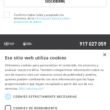
deja
este
campo
Confirmo haber leído y aceptado los
vacío.
términos de la
información básica sobre
protección de datos.
917 027 059
×
Ese sitio web utiliza cookies
OTRAS PÁGINAS
Utilizamos cookies para personalizar el contenido, los anuncios y
analizar nuestro tráfico. También compartimos información sobre su
uso de nuestro sitio con nuestros socios de publicidad y análisis,
Contacto
quienes pueden combinarla con otra información que les haya
Preguntas frecuentes
proporcionado o que hayan recopilado a partir del uso de sus
servicios.
Más información
Trabaja con nosotros
COOKIES ESTRICTAMENTE NECESARIAS
Sala de prensa
COOKIES DE RENDIMIENTO