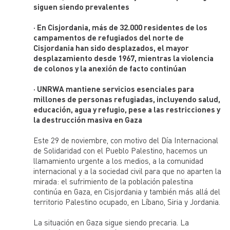
Programas de emergencia y proyectos clave también
siguen siendo prevalentes
operan con grandes deficits pero se financian a través de
portales de financiación independientes.
· En Cisjordania, más de 32.000 residentes de los
campamentos de refugiados del norte de
UNRWA es un organismo de las Naciones Unidas
establecido por la Asamblea General en 1949 y el
Cisjordania han sido desplazados, el mayor
mandato de prestar asistencia y protección a unos 5
desplazamiento desde 1967, mientras la violencia
millones de refugiados de Palestina registrados en
de colonos y la anexión de facto continúan
Jordania, Líbano, Siria, Cisjordania y la Franja de Gaza,
para que alcancen su pleno potencial de desarrollo
humano en espera de una solución justa a su difícil
· UNRWA mantiene servicios esenciales para
situación. Los servicios de UNRWA abarcan la educación,
millones de personas refugiadas, incluyendo salud,
la salud, socorro y servicios sociales, la infraestructura y
educación, agua y refugio, pese a las restricciones y
mejora de los campamentos, y las microfinanzas.
la destrucción masiva en Gaza
UNRWA España trabaja con el objetivo de apoyar los
programas humanitarios de UNRWA y sensibilizar sobre
Este 29 de noviembre, con motivo del Día Internacional
la situación de la población refugiada de Palestina a la
de Solidaridad con el Pueblo Palestino, hacemos un
sociedad española.
llamamiento urgente a los medios, a la comunidad
internacional y a la sociedad civil para que no aparten la
mirada: el sufrimiento de la población palestina
continúa en Gaza, en Cisjordania y también más allá del
territorio Palestino ocupado, en Líbano, Siria y Jordania.
La situación en Gaza sigue siendo precaria. La