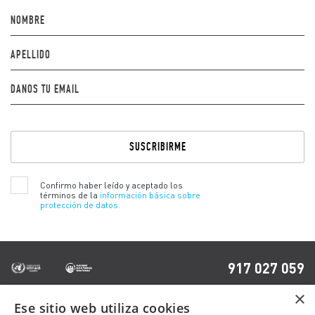
NOMBRE
APELLIDO
DANOS TU EMAIL
Por
favor,
deja
este
campo
Confirmo haber leído y aceptado los
vacío.
términos de la
información básica sobre
protección de datos.
917 027 059
×
Ese sitio web utiliza cookies