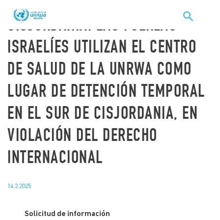
HAZTE SOCIO/A
CISJORDANIA: LAS FUERZAS
ISRAELÍES UTILIZAN EL CENTRO
DE SALUD DE LA UNRWA COMO
LUGAR DE DETENCIÓN TEMPORAL
EN EL SUR DE CISJORDANIA, EN
VIOLACIÓN DEL DERECHO
INTERNACIONAL
UNRWA. LA AGENCIA DE
NACIONES UNIDAS PARA LOS
14.2.2025
REFUGIADOS DE PALESTINA.
En 1948, 700.000 palestinos fueron despojados de sus
Solicitud
de información
tierras, sus hogares y de sus recuerdos, convirtiéndose