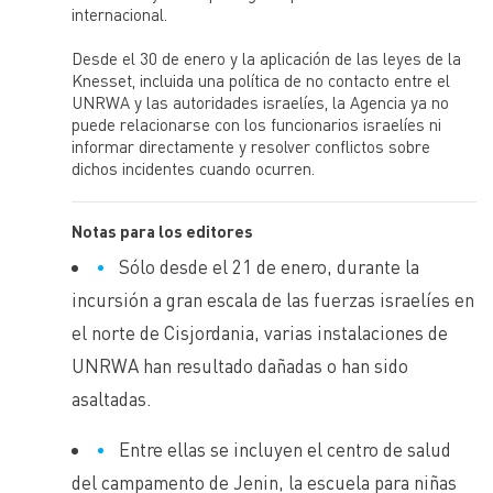
millones de refugiados de Palestina registrados en
internacional.
Jordania, Líbano, Siria, Cisjordania y la Franja de Gaza,
para que alcancen su pleno potencial de desarrollo
Desde el 30 de enero y la aplicación de las leyes de la
humano en espera de una solución justa a su difícil
Knesset, incluida una política de no contacto entre el
situación. Los servicios de UNRWA abarcan la educación,
la salud, socorro y servicios sociales, la infraestructura y
UNRWA y las autoridades israelíes, la Agencia ya no
mejora de los campamentos, y las microfinanzas.
puede relacionarse con los funcionarios israelíes ni
informar directamente y resolver conflictos sobre
UNRWA España trabaja con el objetivo de apoyar los
dichos incidentes cuando ocurren.
programas humanitarios de UNRWA y sensibilizar sobre
la situación de la población refugiada de Palestina a la
sociedad española.
Notas para los editores
Sólo desde el 21 de enero, durante la
incursión a gran escala de las fuerzas israelíes en
el norte de Cisjordania, varias instalaciones de
UNRWA han resultado dañadas o han sido
asaltadas.
Entre ellas se incluyen el centro de salud
del campamento de Jenin, la escuela para niñas