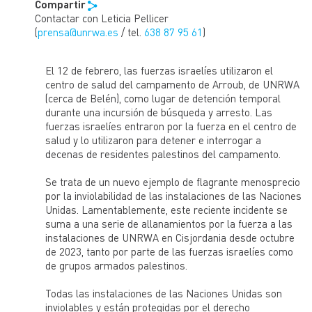
Compartir
en refugiados. Hoy son 6 millones, casi la cuarta parte de
Contactar con Leticia Pellicer
los refugiados del mundo.
(
prensa@unrwa.es
/ tel.
638 87 95 61
)
Después de más de 70 años de exilio y condición
apátrida, en los que las condiciones de las personas
refugiadas de Palestina lejos de mejorar se han
El 12 de febrero, las fuerzas israelíes utilizaron el
agravado, UNRWA gestiona 58 campamentos de
centro de salud del campamento de Arroub, de UNRWA
refugiados donde presta asistencia, protección y defensa
(cerca de Belén), como lugar de detención temporal
a 6 millones de refugiados de Palestina en la franja de
durante una incursión de búsqueda y arresto. Las
Gaza, Cisjordania, Jordania, Líbano, y Siria, en espera de
una solución pacífica y duradera a su difícil situación.
fuerzas israelíes entraron por la fuerza en el centro de
salud y lo utilizaron para detener e interrogar a
UNRWA se financia casi en su totalidad por las
decenas de residentes palestinos del campamento.
contribuciones voluntarias y el apoyo financiero no ha ido
a la par con una mayor demanda de servicios causados
Se trata de un nuevo ejemplo de flagrante menosprecio
por el creciente número de refugiados registrados, la
profundización de la pobreza, y los conflictos. Como
por la inviolabilidad de las instalaciones de las Naciones
resultado, el Fondo General de la Agencia, que apoya a
Unidas. Lamentablemente, este reciente incidente se
los servicios esenciales básicos y la mayoría de los
suma a una serie de allanamientos por la fuerza a las
gastos de personal, opera con un déficit grande.
instalaciones de UNRWA en Cisjordania desde octubre
Programas de emergencia y proyectos clave también
operan con grandes deficits pero se financian a través de
de 2023, tanto por parte de las fuerzas israelíes como
portales de financiación independientes.
de grupos armados palestinos.
UNRWA es un organismo de las Naciones Unidas
Todas las instalaciones de las Naciones Unidas son
establecido por la Asamblea General en 1949 y el
inviolables y están protegidas por el derecho
mandato de prestar asistencia y protección a unos 5