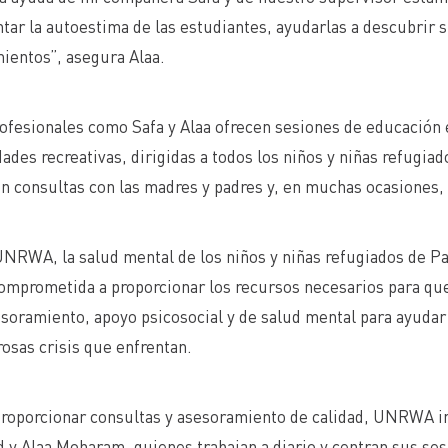
ar la autoestima de las estudiantes, ayudarlas a descubrir su
ientos”, asegura Alaa.
ofesionales como Safa y Alaa ofrecen sesiones de educación e
dades recreativas, dirigidas a todos los niños y niñas refugia
n consultas con las madres y padres y, en muchas ocasiones,
NRWA, la salud mental de los niños y niñas refugiados de Pa
omprometida a proporcionar los recursos necesarios para que
soramiento, apoyo psicosocial y de salud mental para ayudar a
osas crisis que enfrentan.
roporcionar consultas y asesoramiento de calidad, UNRWA in
y Alaa Moharam, quienes trabajan a diario y centran sus ses