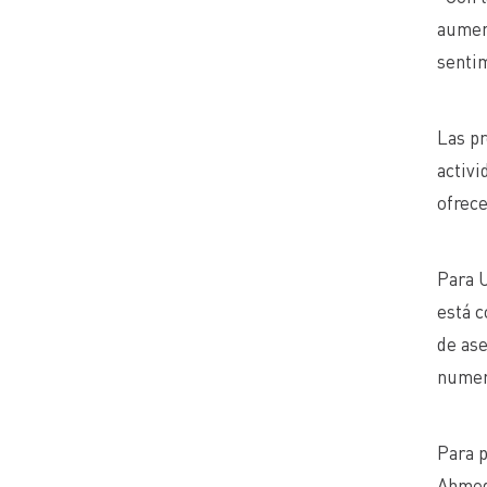
aument
sentim
Las pr
activi
ofrece
Para U
está c
de ase
numer
Para p
Ahmed 