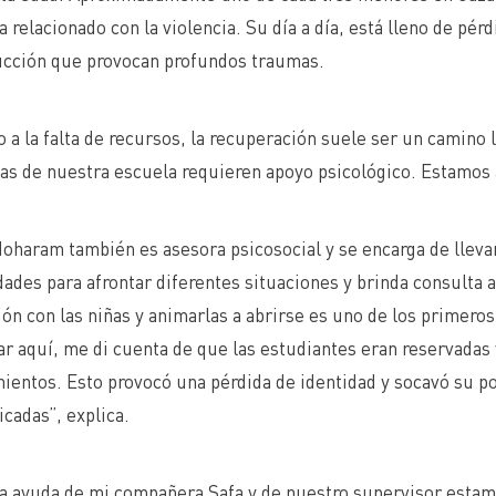
 relacionado con la violencia. Su día a día, está lleno de pé
ucción que provocan profundos traumas.
 a la falta de recursos, la recuperación suele ser un camino 
s de nuestra escuela requieren apoyo psicológico. Estamos a
oharam también es asesora psicosocial y se encarga de lleva
HTTPS://UNRWA.ES/ACTUALIDAD/HISTORIAS/UNO-DE-CADA-TRES-MENORES-EN-GAZA-REQUIERE-APOYO-PSICOSOCIAL-POR-TRAUMAS-RELACIONADOS-CON-LA-VIOLENCIA/
dades para afrontar diferentes situaciones y brinda consulta a
ón con las niñas y animarlas a abrirse es uno de los primer
ar aquí, me di cuenta de que las estudiantes eran reservadas
ientos. Esto provocó una pérdida de identidad y socavó su po
cadas”, explica.
a ayuda de mi compañera Safa y de nuestro supervisor estam