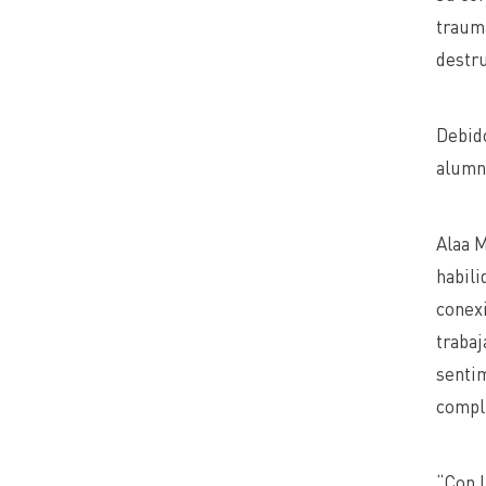
trauma
destr
Debido
alumna
Alaa M
habili
conexi
trabaj
sentim
compli
“Con l