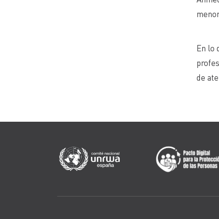
menore
En lo 
profes
de ate