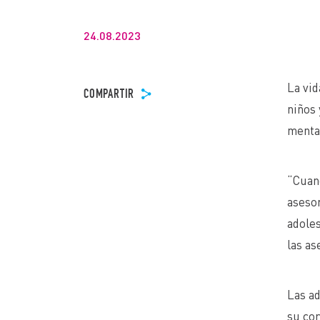
24.08.2023
La vid
COMPARTIR
niños 
mental
“Cuand
asesor
adoles
las as
Las ad
su co