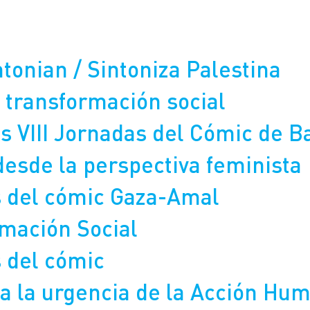
LAS PERSONAS REFUGIADAS
UNRWA ESPAÑA
CÓMO COLABORAR
tonian / Sintoniza Palestina
 transformación social
s VIII Jornadas del Cómic de B
 desde la perspectiva feminista
s del cómic Gaza-Amal
mación Social
 del cómic
 la urgencia de la Acción Hum