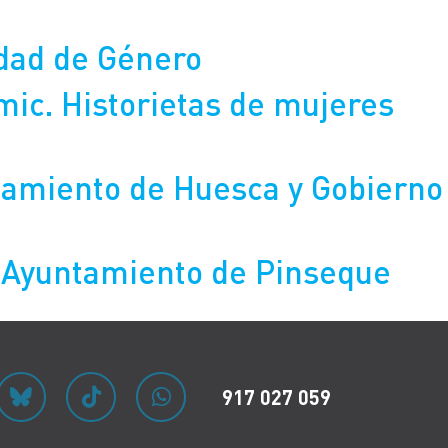
ldad de Género
ic. Historietas de mujeres
tamiento de Huesca y Gobierno
 Ayuntamiento de Pinseque
917 027 059