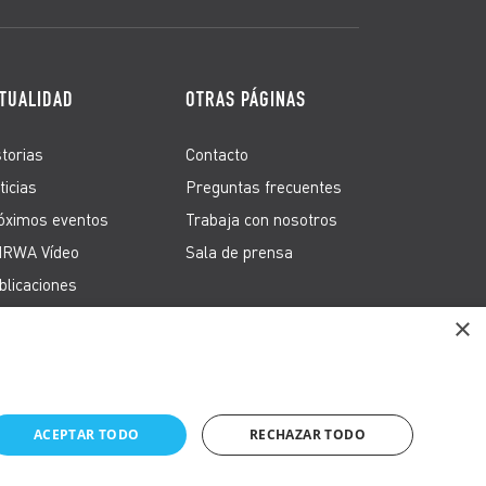
TUALIDAD
OTRAS PÁGINAS
storias
Contacto
ticias
Preguntas frecuentes
óximos eventos
Trabaja con nosotros
RWA Vídeo
Sala de prensa
blicaciones
×
ACEPTAR TODO
RECHAZAR TODO
 2024 UNRWA España. CIF G-84334903. Todos
ervados.