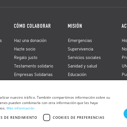
CÓMO COLABORAR
MISIÓN
AC
s
Haz una donación
Emergencias
Hi
Hazte socio
Supervivencia
No
Regalo justo
Servicios sociales
Pr
Testamento solidario
Sanidad y salud
UN
Empresas Solidarias
Educación
Pu
Firma peticiones
Derechos de los
refugiados
Acción en España
analizar nuestro tráfico. También compartimos información sobre su
quienes pueden combinarla con otra información que les haya
ios.
Más información
ES DE RENDIMIENTO
COOKIES DE PREFERENCIAS
aración de
Otras webs de UNRWA
Copyright ©
sibilidad Web
Comité Español
derechos res