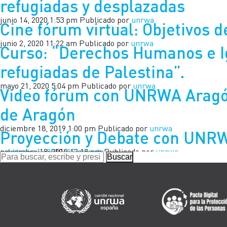
refugiadas y desplazadas
junio 14, 2020 1:53 pm
Publicado por
unrwa
Cine fórum virtual: Objetivos 
junio 2, 2020 11:22 am
Publicado por
unrwa
Curso: “Derechos Humanos e Ig
refugiadas de Palestina”.
mayo 21, 2020 5:04 pm
Publicado por
unrwa
Video fórum con UNRWA Aragón
de Aragón
diciembre 18, 2019 1:00 pm
Publicado por
unrwa
Proyección y Debate con UNRW
noviembre 18, 2019 12:18 pm
« Anterior
1
…
8
9
10
11
Siguiente »
Publicado por
unrwa
Buscar