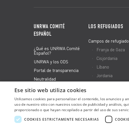
UNRWA COMITÉ
LOS REFUGIADOS
ESPAÑOL
Campos de refugiado
¿Qué es UNRWA Comité
Franja de Gaza
Español?
Cisjordania
UNRWA y los ODS
Líbano
Portal de transparencia
Jordania
Neutralidad
Siria
El equipo
Ese sitio web utiliza cookies
Canal de Denuncias
Utilizamos cookies para personalizar el contenido, los anuncios y 
uso de nuestro sitio con nuestros socios de publicidad y análisis, 
proporcionado o que hayan recopilado a partir del uso de sus servic
COOKIES ESTRICTAMENTE NECESARIAS
COOKI
Política de
Política de
Aviso
Decl
cookies
privacidad
Legal
Acce