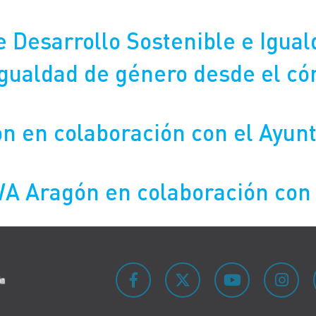
de Desarrollo Sostenible e Igua
ualdad de género desde el cóm
 en colaboración con el Ayun
A Aragón en colaboración con