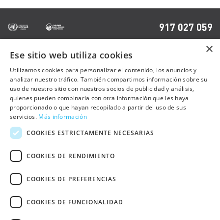
917 027 059
×
Ese sitio web utiliza cookies
OTRAS PÁGINAS
Utilizamos cookies para personalizar el contenido, los anuncios y
analizar nuestro tráfico. También compartimos información sobre su
uso de nuestro sitio con nuestros socios de publicidad y análisis,
Contacto
quienes pueden combinarla con otra información que les haya
Preguntas frecuentes
proporcionado o que hayan recopilado a partir del uso de sus
servicios.
Más información
Trabaja con nosotros
COOKIES ESTRICTAMENTE NECESARIAS
Sala de prensa
COOKIES DE RENDIMIENTO
Política de cookies
COOKIES DE PREFERENCIAS
Política de privacidad
Aviso Legal
COOKIES DE FUNCIONALIDAD
Declaración de Accesibilidad Web
Otras webs de UNRWA Comité