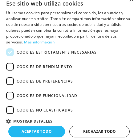
Ese sitio web utiliza cookies
OTRAS PÁGINAS
Utilizamos cookies para personalizar el contenido, los anuncios y
analizar nuestro tráfico. También compartimos información sobre su
uso de nuestro sitio con nuestros socios de publicidad y análisis,
Contacto
quienes pueden combinarla con otra información que les haya
Preguntas frecuentes
proporcionado o que hayan recopilado a partir del uso de sus
servicios.
Más información
Trabaja con nosotros
COOKIES ESTRICTAMENTE NECESARIAS
Sala de prensa
COOKIES DE RENDIMIENTO
Política de cookies
COOKIES DE PREFERENCIAS
Política de privacidad
Aviso Legal
COOKIES DE FUNCIONALIDAD
Declaración de Accesibilidad Web
Otras webs de UNRWA Comité
COOKIES NO CLASIFICADAS
Español
Copyright © 2024 UNRWA
MOSTRAR DETALLES
España. CIF G-84334903. Todos
derechos reservados.
ACEPTAR TODO
RECHAZAR TODO