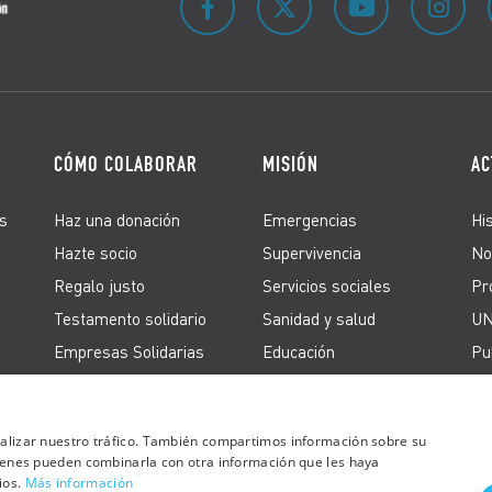
CÓMO COLABORAR
MISIÓN
AC
s
Haz una donación
Emergencias
Hi
Hazte socio
Supervivencia
No
Regalo justo
Servicios sociales
Pr
Testamento solidario
Sanidad y salud
UN
Empresas Solidarias
Educación
Pu
Firma peticiones
Derechos de los
refugiados
Acción en España
analizar nuestro tráfico. También compartimos información sobre su
quienes pueden combinarla con otra información que les haya
ios.
Más información