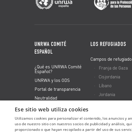
UNRWA COMITÉ
LOS REFUGIADOS
ESPAÑOL
Campos de refugiado
¿Qué es UNRWA Comité
Franja de Gaza
Español?
Cisjordania
UNRWA y los ODS
Líbano
Portal de transparencia
Jordania
Neutralidad
Siria
El equipo
Ese sitio web utiliza cookies
Canal de Denuncias
Utilizamos cookies para personalizar el contenido, los anuncios y 
uso de nuestro sitio con nuestros socios de publicidad y análisis, 
proporcionado o que hayan recopilado a partir del uso de sus servic