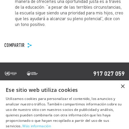
manera de ofrecerles una oportunidad justa es a través
de la educación: “a pesar de las terribles circunstancias,
la escuela sigue siendo una prioridad para mis hijos, creo
que les ayudará a alcanzar su pleno potencial”, dice con
un tono positivo.
COMPARTIR
917 027 059
×
Ese sitio web utiliza cookies
OTRAS PÁGINAS
Utilizamos cookies para personalizar el contenido, los anuncios y
analizar nuestro tráfico. También compartimos información sobre su
uso de nuestro sitio con nuestros socios de publicidad y análisis,
Contacto
quienes pueden combinarla con otra información que les haya
Preguntas frecuentes
proporcionado o que hayan recopilado a partir del uso de sus
servicios.
Más información