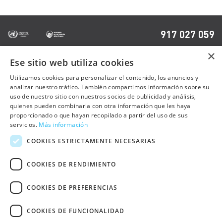
917 027 059
×
Ese sitio web utiliza cookies
OTRAS PÁGINAS
Utilizamos cookies para personalizar el contenido, los anuncios y
analizar nuestro tráfico. También compartimos información sobre su
uso de nuestro sitio con nuestros socios de publicidad y análisis,
Contacto
quienes pueden combinarla con otra información que les haya
Preguntas frecuentes
proporcionado o que hayan recopilado a partir del uso de sus
servicios.
Más información
Trabaja con nosotros
COOKIES ESTRICTAMENTE NECESARIAS
Sala de prensa
COOKIES DE RENDIMIENTO
Política de cookies
COOKIES DE PREFERENCIAS
Política de privacidad
Aviso Legal
COOKIES DE FUNCIONALIDAD
Declaración de Accesibilidad Web