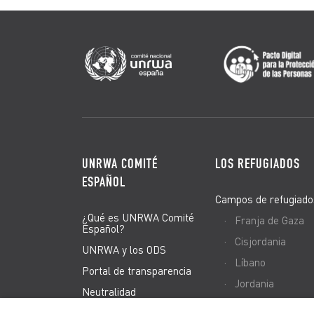
UNRWA COMITÉ
LOS REFUGIADOS
ESPAÑOL
Campos de refugiado
¿Qué es UNRWA Comité
Franja de Gaza
Español?
Cisjordania
UNRWA y los ODS
Líbano
Portal de transparencia
Jordania
Neutralidad
Siria
El equipo