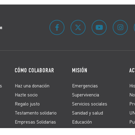
CÓMO COLABORAR
MISIÓN
AC
s
Haz una donación
Emergencias
Hi
Hazte socio
Supervivencia
No
Regalo justo
Servicios sociales
Pr
Testamento solidario
Sanidad y salud
UN
Empresas Solidarias
Educación
Pu
Firma peticiones
Derechos de los