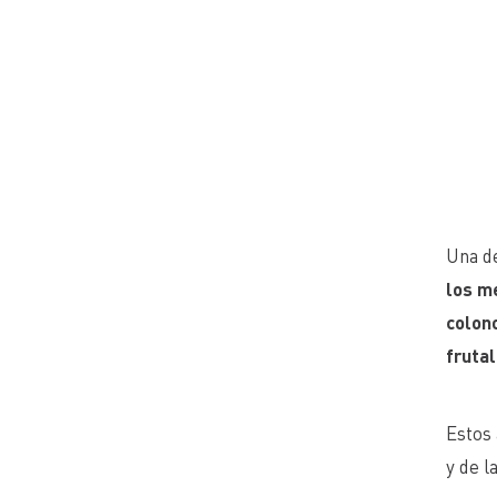
Una de
los me
colon
fruta
Estos 
y de l