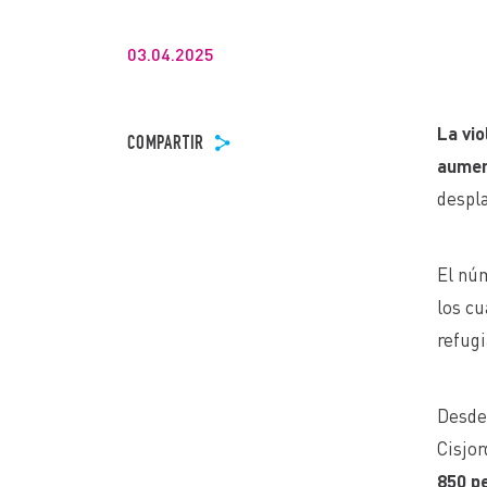
03.04.2025
La vio
COMPARTIR
aumen
despla
El nú
los cu
refugi
Desde 
Cisjor
850 p