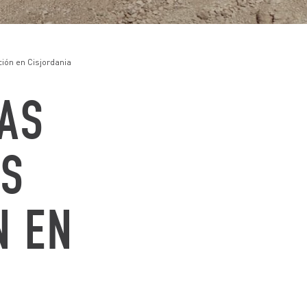
ción en Cisjordania
ZAS
OS
N EN