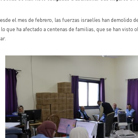
esde el mes de febrero, las fuerzas israelíes han demolido d
 lo que ha afectado a centenas de familias, que se han visto 
ar.
HTTPS://UNRWA.ES/ACTUALIDAD/NOTICIAS/LA-VIOLENCIA-DE-LAS-FUERZAS-ISRAELIES-Y-DE-LOS-COLONOS-ATERRORIZA-A-LA-POBLACION-EN-CISJORDANIA/