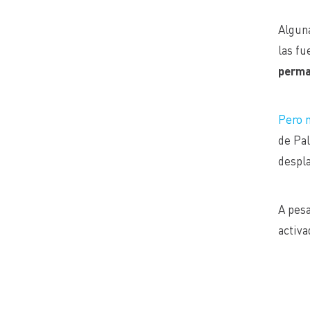
Alguna
las fu
perma
Pero 
de Pal
despla
A pesa
activa