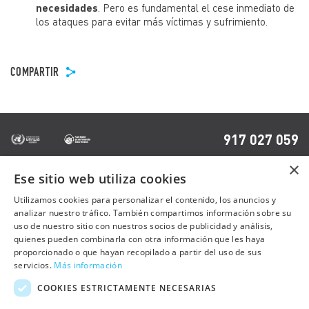
necesidades
. Pero es fundamental el cese inmediato de
los ataques para evitar más víctimas y sufrimiento.
COMPARTIR
917 027 059
×
Ese sitio web utiliza cookies
OTRAS PÁGINAS
Utilizamos cookies para personalizar el contenido, los anuncios y
analizar nuestro tráfico. También compartimos información sobre su
uso de nuestro sitio con nuestros socios de publicidad y análisis,
Contacto
quienes pueden combinarla con otra información que les haya
Preguntas frecuentes
proporcionado o que hayan recopilado a partir del uso de sus
servicios.
Más información
Trabaja con nosotros
COOKIES ESTRICTAMENTE NECESARIAS
Sala de prensa