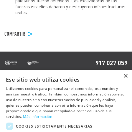
palestinos fueron detenidos. Las excavadoras de las
fuerzas israelíes dañaron y destruyeron infraestructuras
civiles.
COMPARTIR
917 027 059
×
Ese sitio web utiliza cookies
OTRAS PÁGINAS
Utilizamos cookies para personalizar el contenido, los anuncios y
analizar nuestro tráfico. También compartimos información sobre su
uso de nuestro sitio con nuestros socios de publicidad y análisis,
Contacto
quienes pueden combinarla con otra información que les haya
Preguntas frecuentes
proporcionado o que hayan recopilado a partir del uso de sus
servicios.
Más información
Trabaja con nosotros
COOKIES ESTRICTAMENTE NECESARIAS
Sala de prensa