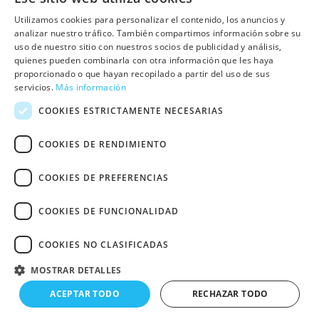
OTRAS PÁGINAS
Utilizamos cookies para personalizar el contenido, los anuncios y
analizar nuestro tráfico. También compartimos información sobre su
uso de nuestro sitio con nuestros socios de publicidad y análisis,
Contacto
quienes pueden combinarla con otra información que les haya
Preguntas frecuentes
proporcionado o que hayan recopilado a partir del uso de sus
servicios.
Más información
Trabaja con nosotros
COOKIES ESTRICTAMENTE NECESARIAS
Sala de prensa
COOKIES DE RENDIMIENTO
Política de cookies
COOKIES DE PREFERENCIAS
Política de privacidad
Aviso Legal
COOKIES DE FUNCIONALIDAD
Declaración de Accesibilidad Web
Otras webs de UNRWA Comité
COOKIES NO CLASIFICADAS
Español
Copyright © 2024 UNRWA
MOSTRAR DETALLES
España. CIF G-84334903. Todos
derechos reservados.
ACEPTAR TODO
RECHAZAR TODO