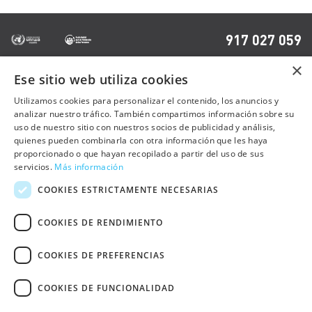
917 027 059
×
Ese sitio web utiliza cookies
OTRAS PÁGINAS
Utilizamos cookies para personalizar el contenido, los anuncios y
analizar nuestro tráfico. También compartimos información sobre su
uso de nuestro sitio con nuestros socios de publicidad y análisis,
Contacto
quienes pueden combinarla con otra información que les haya
Preguntas frecuentes
proporcionado o que hayan recopilado a partir del uso de sus
servicios.
Más información
Trabaja con nosotros
COOKIES ESTRICTAMENTE NECESARIAS
Sala de prensa
COOKIES DE RENDIMIENTO
Política de cookies
COOKIES DE PREFERENCIAS
Política de privacidad
Aviso Legal
COOKIES DE FUNCIONALIDAD
Declaración de Accesibilidad Web
Otras webs de UNRWA Comité