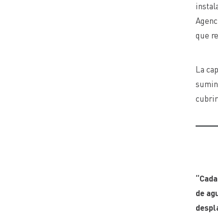
instal
Agenc
que re
La cap
sumin
cubrir
“Cada 
de ag
despl