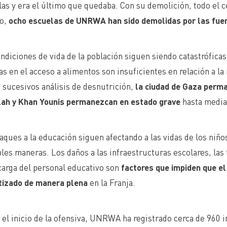
as y era el último que quedaba. Con su demolición, todo el 
ro,
ocho escuelas de UNRWA han sido demolidas por las fuer
ndiciones de vida de la población siguen siendo catastrófica
s en el acceso a alimentos son insuficientes en relación a la
sucesivos análisis de desnutrición,
la ciudad de Gaza perma
lah y Khan Younis permanezcan en estado grave
hasta media
aques a la educación siguen afectando a las vidas de los niños
les maneras. Los daños a las infraestructuras escolares, las 
carga del personal educativo son
factores que impiden que el
tizado de manera plena
en la Franja.
el inicio de la ofensiva, UNRWA ha registrado cerca de 960 i
HTTPS://UNRWA.ES/ACTUALIDAD/NOTICIAS/INFORME-ACTUALIZADO-DE-LA-SITUACION-EN-GAZA-30/