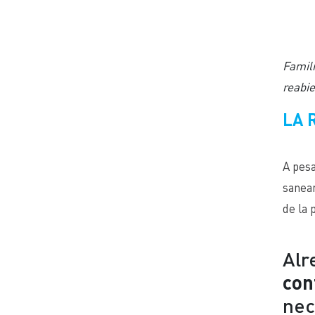
Famili
reabi
LA 
A pes
saneam
de la 
Alr
con
nec