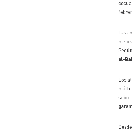
escuel
febre
Las co
mejora
Según 
al-Ba
Los at
múltip
sobre
garan
Desde 