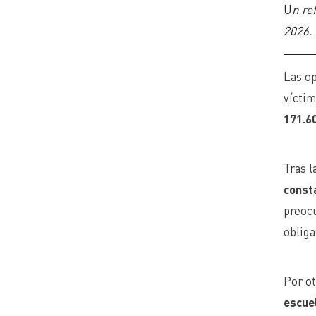
U
n re
2026.
Las op
vícti
171.6
Tras l
const
preocu
oblig
Por ot
escuel