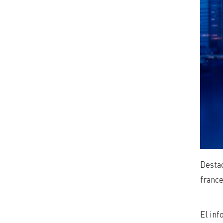
Destac
franc
El inf