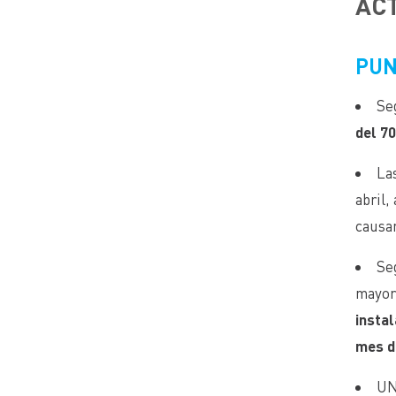
ACT
PUN
Se
del 70
Las
abril,
causan
Se
mayor 
insta
mes d
UN