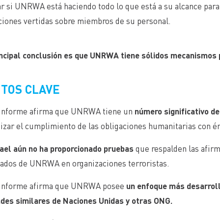
r si UNRWA está haciendo todo lo que está a su alcance para g
ciones vertidas sobre miembros de su personal.
incipal conclusión es que UNRWA tiene sólidos mecanismos p
TOS CLAVE
 informe afirma que UNRWA tiene un
número significativo 
izar el cumplimiento de las obligaciones humanitarias con énf
rael aún no ha proporcionado pruebas
que respalden las afirm
ados de UNRWA en organizaciones terroristas.
 informe afirma que UNRWA posee
un enfoque más desarroll
ades similares de Naciones Unidas y otras ONG.
HTTPS://UNRWA.ES/ACTUALIDAD/NOTICIAS/INFORME-ACTUALIZADO-DE-LA-SITUACION-EN-GAZA-26-DE-ABRIL-DE-2024/