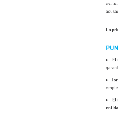
evalua
acusa
La pr
PUN
El
garant
Is
emple
El
entid