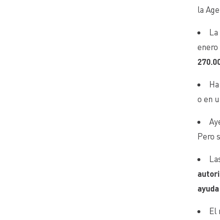
la Age
La
enero
270.00
Ha
o en u
Ay
Pero s
Las
autori
ayuda
El