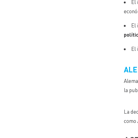
El
económ
El
políti
El
ALE
Aleman
la pub
La dec
como