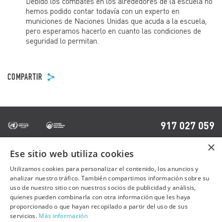
Debido los combates en los alrededores de la escuela no
hemos podido contar todavía con un experto en
municiones de Naciones Unidas que acuda a la escuela,
pero esperamos hacerlo en cuanto las condiciones de
seguridad lo permitan.
COMPARTIR
917 027 059
×
Ese sitio web utiliza cookies
OTRAS PÁGINAS
Utilizamos cookies para personalizar el contenido, los anuncios y
analizar nuestro tráfico. También compartimos información sobre su
uso de nuestro sitio con nuestros socios de publicidad y análisis,
Contacto
quienes pueden combinarla con otra información que les haya
Preguntas frecuentes
proporcionado o que hayan recopilado a partir del uso de sus
servicios.
Más información
Trabaja con nosotros