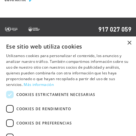
917 027 059
×
Ese sitio web utiliza cookies
OTRAS PÁGINAS
Utilizamos cookies para personalizar el contenido, los anuncios y
analizar nuestro tráfico. También compartimos información sobre su
uso de nuestro sitio con nuestros socios de publicidad y análisis,
Contacto
quienes pueden combinarla con otra información que les haya
Preguntas frecuentes
proporcionado o que hayan recopilado a partir del uso de sus
servicios.
Más información
Trabaja con nosotros
COOKIES ESTRICTAMENTE NECESARIAS
Sala de prensa
COOKIES DE RENDIMIENTO
Política de cookies
COOKIES DE PREFERENCIAS
Política de privacidad
Aviso Legal