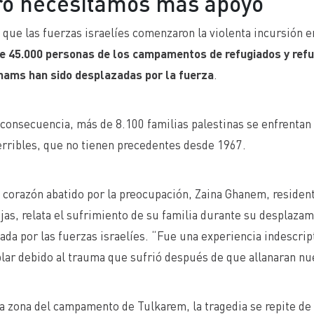
ro necesitamos más apoyo”
que las fuerzas israelíes comenzaron la violenta incursión e
e 45.000 personas de los campamentos de refugiados y refug
hams han sido desplazadas por la fuerza
.
onsecuencia, más de 8.100 familias palestinas se enfrentan 
erribles, que no tienen precedentes desde 1967.
l corazón abatido por la preocupación, Zaina Ghanem, reside
ijas, relata el sufrimiento de su familia durante su desplaza
da por las fuerzas israelíes. “Fue una experiencia indescript
lar debido al trauma que sufrió después de que allanaran nue
a zona del campamento de Tulkarem, la tragedia se repite de