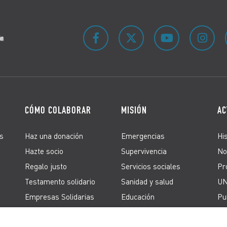
CÓMO COLABORAR
MISIÓN
AC
s
Haz una donación
Emergencias
Hi
Hazte socio
Supervivencia
No
Regalo justo
Servicios sociales
Pr
Testamento solidario
Sanidad y salud
UN
Empresas Solidarias
Educación
Pu
Firma peticiones
Derechos de los
refugiados