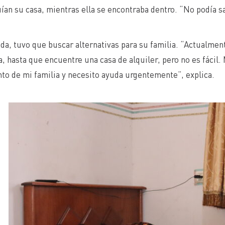
ían su casa, mientras ella se encontraba dentro. “No podía sa
da, tuvo que buscar alternativas para su familia. “Actualme
a, hasta que encuentre una casa de alquiler, pero no es fácil.
to de mi familia y necesito ayuda urgentemente”, explica.
HTTPS://UNRWA.ES/ACTUALIDAD/HISTORIAS/ANTE-LA-VIOLENCIA-EN-CISJORDANIA-UNRWA-ES-UN-SALVAVIDAS/