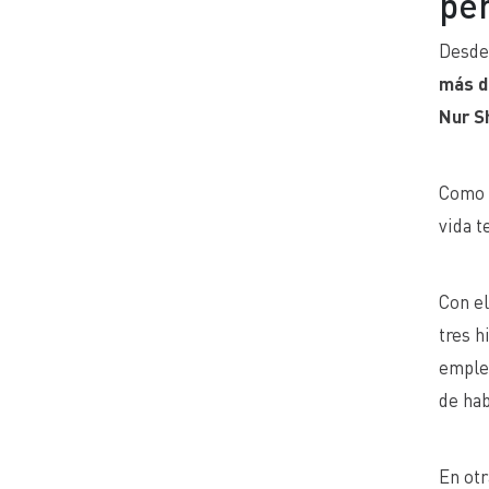
pe
Desde 
más d
Nur S
Como c
vida t
Con e
tres h
emplea
de hab
En otr