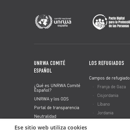
UNRWA COMITÉ
LOS REFUGIADOS
ESPAÑOL
Campos de refugiado
¿Qué es UNRWA Comité
Franja de Gaza
Español?
Cisjordania
UNRWA y los ODS
Líbano
Portal de transparencia
Jordania
Neutralidad
Siria
El equipo
Ese sitio web utiliza cookies