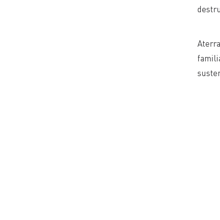
destru
Aterra
famili
susten