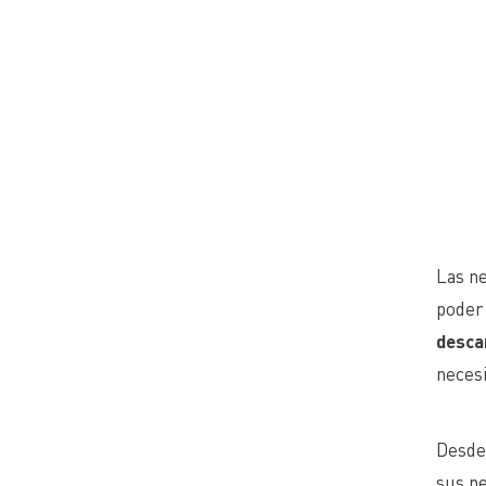
Las ne
poder 
descan
necesi
Desde 
sus ne