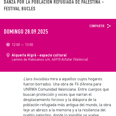
DANZA POR LA POBLACIÓN REFUGIADA DE PALESTINA -
FESTIVAL BUCLES
COMPARTIR
DOMINGO 28.09.2025
12:00 — 13:00
Alquería Algrà - espacio cultural
camino de Rabisanxo s/n, 46910 Alfafar (València)
Llars Invisibles
mira a aquellos cuyos hogares
fueron borrados. Una obra de Fil d’Arena para
UNRWA Comunidad Valenciana. Entre cuerpos que
buscan protección y voces que narran el
desplazamiento forzoso y la diáspora de la
población refugiada más antigua del mundo, la obra
teje un abrazo a la memoria y a la resiliencia del
pueblo palestino, donde lo invisible se vuelve