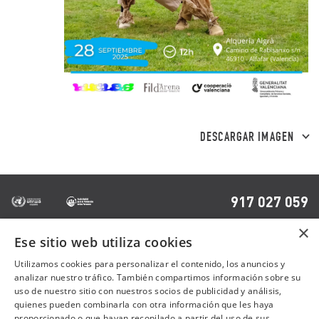
DESCARGAR IMAGEN
917 027 059
×
Ese sitio web utiliza cookies
OTRAS PÁGINAS
Utilizamos cookies para personalizar el contenido, los anuncios y
analizar nuestro tráfico. También compartimos información sobre su
uso de nuestro sitio con nuestros socios de publicidad y análisis,
Contacto
quienes pueden combinarla con otra información que les haya
Preguntas frecuentes
proporcionado o que hayan recopilado a partir del uso de sus