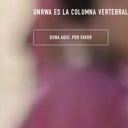
NOS LES ABANDONAREMOS
UNRWA ES LA COLUMNA VERTEBRAL
CONSULTA AQUÍ NUESTRAS ACTUALI
PRODUCTOS SOLIDARIOS, REGALOS
AYUDA AQUÍ
DONA AQUÍ, POR FAVOR
CONÓCELA AQUÍ
COMPRA AQUÍ