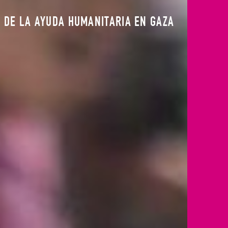
 DE LA AYUDA HUMANITARIA EN GAZA
ZACIONES SOBRE LA SITUACIÓN EN GAZA
 PERFECTOS